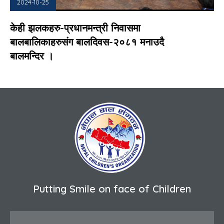
2024-10-25
केही झलकहरु-प्रधानमन्त्री निवासमा
बालबालिकाहरुसंग बालदिवस-२०८१ मनाउदै
बालमन्दिर ।
Putting Smile on face of Children